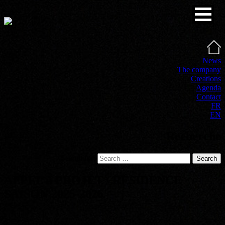
News
The company
Creations
Agenda
Contact
FR
EN
Recherche
Search for:
Search
APPEL à PROJET / RÉSIDENCE
SAISON 2025-2026