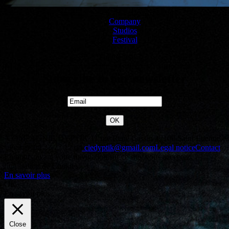
Company
Studios
Festival
Follow us
Subscribe to our newsletter
COMPAGNIE DYPTIK
11 rue René Cassin 42100 Saint Etienne,
France
04 27 77 12 04
ciedyptik@gmail.com
Legal notice
Contact
En poursuivant votre navigation sur ce site, vous acceptez
l’utilisation de Cookies.
En savoir plus
OK
En savoir plus
Close