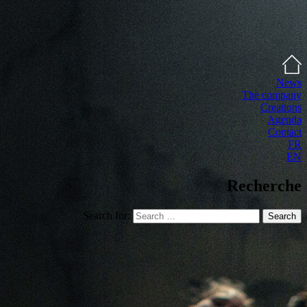
News
The company
Creations
Agenda
Contact
FR
EN
Recherche
Search for:
Search