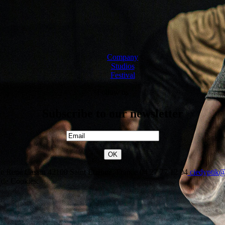
Company
Studios
Festival
Follow us
Subscribe to our newsletter
e René Cassin 42100 Saint Etienne, France
04 27 77 12 04
ciedyptik
n de Cookies.